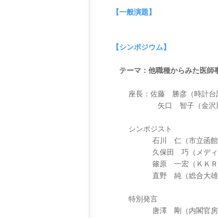
【一般演題】
【シンポジウム】
テーマ：他職種からみた医師
座長：佐藤 勝彦（時計台記
矢口 智子（金沢脳神経
シンポジスト
石川 仁（市立函館病院
久保田 巧（メディカル
篠原 一宏（ＫＫＲ札幌
直野 純（総合大雄会病
特別発言
唐澤 剛（内閣官房まち・